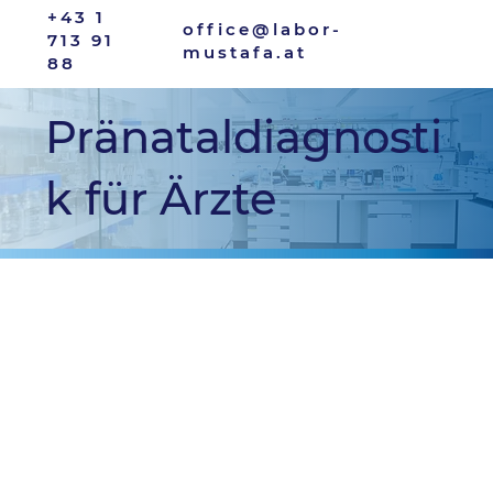
+43 1
office@labor-
713 91
mustafa.at
88
Pränataldiagnosti
k für Ärzte