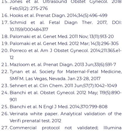
Jones et al. Ultrasound Obstet Gynecol. 2018
Feb;51(2): 275-276
Hooks et al. Prenat Diagn. 2014;34(5):496-499
Schmid et al. Fetal Diagn Ther. 2017, DOI:
10.1159/000484317
Palomaki et al. Genet Med. 2011 Nov; 13(11):913-20
Palomaki et al. Genet Med. 2012 Mar; 14(3):296-305
Porreco et al. Am J Obstet Gynecol. 2014;211:365.e1-
12
Mazloom et. al. Prenat Diagn. 2013 Jun;33(6):591-7
Tynan et al. Society for Maternal-Fetal Medicine,
SMFM. Las Vegas, Nevada. Jan 23-28, 2017
Sehnert et al. Clin Chem. 2011 Jun;57(7):1042–1049
Bianchi et al. Obstet Gynecol. 2012 May; 119(5):890-
901
Bianchi et al. N Engl J Med. 2014;370:799-808
Verinata white paper. Analytical validation of the
Verifi prenatal test. 2012
Commercial protocol not validated; Illumina