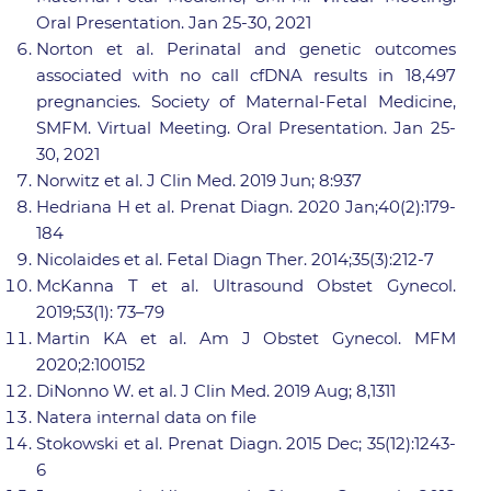
Oral Presentation. Jan 25-30, 2021
Norton et al. Perinatal and genetic outcomes
associated with no call cfDNA results in 18,497
pregnancies. Society of Maternal-Fetal Medicine,
SMFM. Virtual Meeting. Oral Presentation. Jan 25-
30, 2021
Norwitz et al. J Clin Med. 2019 Jun; 8:937
Hedriana H et al. Prenat Diagn. 2020 Jan;40(2):179-
184
Nicolaides et al. Fetal Diagn Ther. 2014;35(3):212-7
McKanna T et al. Ultrasound Obstet Gynecol.
2019;53(1): 73–79
Martin KA et al. Am J Obstet Gynecol. MFM
2020;2:100152
DiNonno W. et al. J Clin Med. 2019 Aug; 8,1311
Natera internal data on file
Stokowski et al. Prenat Diagn. 2015 Dec; 35(12):1243-
6