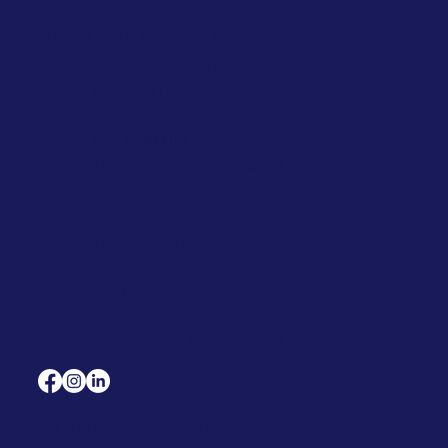
ÖFFNUNGSZEITEN
Montag - Donnerstag
7:00 – 17:30 Uhr,
Freitag
7:00 – 16:00 Uhr
(An Feiertagen geschlossen)
BLUTABNAHME
Montag - Donnerstag
7:00 – 16:30 Uhr,
Freitag
7:00 – 15:00 Uhr
(An Feiertagen geschlossen)
LABORMEDIZINISCHE