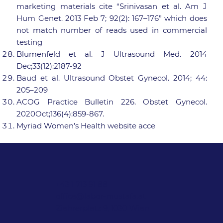
marketing materials cite “Srinivasan et al. Am J
Hum Genet. 2013 Feb 7; 92(2): 167–176” which does
not match number of reads used in commercial
testing
Blumenfeld et al. J Ultrasound Med. 2014
Dec;33(12):2187-92
Baud et al. Ultrasound Obstet Gynecol. 2014; 44:
205–209
ACOG Practice Bulletin 226. Obstet Gynecol.
2020Oct;136(4):859-867.
Myriad Women’s Health website acce
+43 1 713 91 88
office@labor-mustafa.at
Ziehrerplatz 9, 1030 Wien