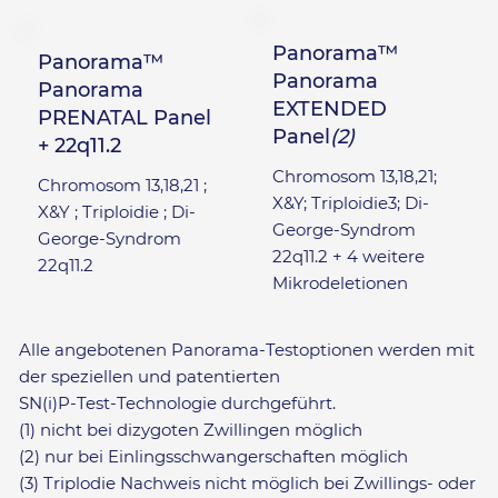
Panorama™
Panorama™
Panorama
Panorama
EXTENDED
PRENATAL Panel
Panel
(2)
+ 22q11.2
Chromosom 13,18,21;
Chromosom 13,18,21 ;
X&Y; Triploidie3; Di-
X&Y ; Triploidie ; Di-
George-Syndrom
George-Syndrom
22q11.2 + 4 weitere
22q11.2
Mikrodeletionen
Alle angebotenen Panorama-Testoptionen werden mit
der speziellen und patentierten
SN(i)P-Test-Technologie durchgeführt.
(1) nicht bei dizygoten Zwillingen möglich
(2) nur bei Einlingsschwangerschaften möglich
(3) Triplodie Nachweis nicht möglich bei Zwillings- oder