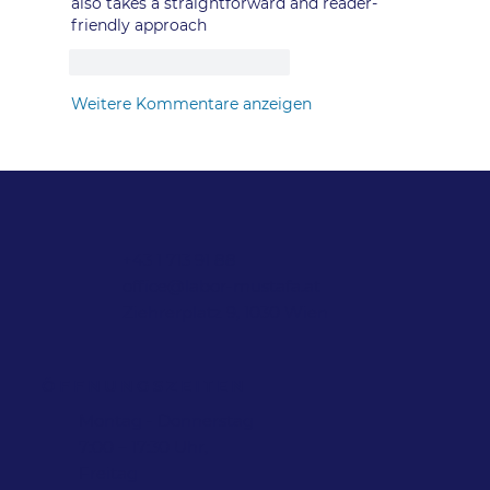
also takes a straightforward and reader-
friendly approach
Gefällt mir
Antworten
Weitere Kommentare anzeigen
+43 1 713 91 88
office@labor-mustafa.at
Ziehrerplatz 9, 1030 Wien
ÖFFNUNGSZEITEN
Montag - Donnerstag
7:00 – 17:30 Uhr,
Freitag