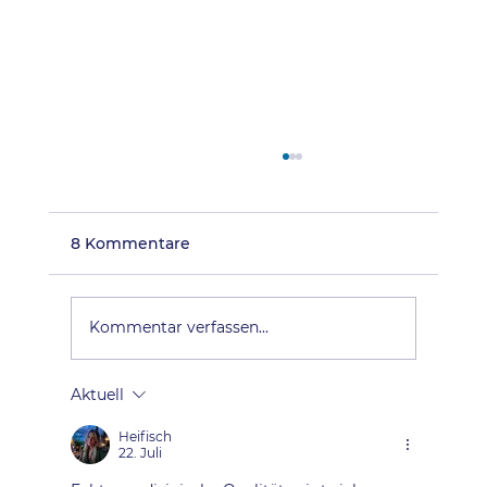
8 Kommentare
Kommentar verfassen...
Aktuell
Eröffnung der modernsten
Laboranalysen-Straße Österreichs
Heifisch
22. Juli