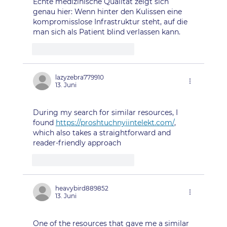
Echte medizinische Qualität zeigt sich 
genau hier: Wenn hinter den Kulissen eine 
kompromisslose Infrastruktur steht, auf die 
man sich als Patient blind verlassen kann.
Gefällt mir
Antworten
lazyzebra779910
13. Juni
During my search for similar resources, I 
found 
https://proshtuchnyiintelekt.com/
, 
which also takes a straightforward and 
reader-friendly approach
Gefällt mir
Antworten
heavybird889852
13. Juni
One of the resources that gave me a similar 