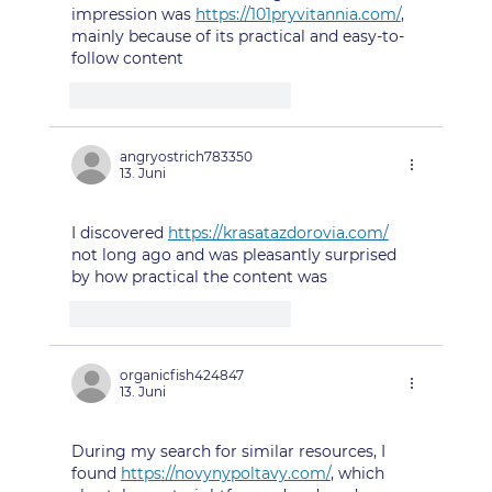
impression was 
https://101pryvitannia.com/
, 
mainly because of its practical and easy-to-
follow content
Gefällt mir
Antworten
angryostrich783350
13. Juni
I discovered 
https://krasatazdorovia.com/
not long ago and was pleasantly surprised 
by how practical the content was
Gefällt mir
Antworten
organicfish424847
13. Juni
During my search for similar resources, I 
found 
https://novynypoltavy.com/
, which 