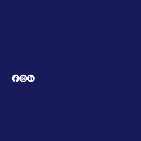
7:00 – 16:00 Uhr
(An Feiertagen geschlossen)
BLUTABNAHME
Montag - Donnerstag
7:00 – 16:30 Uhr,
Freitag
7:00 – 15:00 Uhr
(An Feiertagen geschlossen)
LABORMEDIZINISCHE
PARTNERSCHAFT MIT