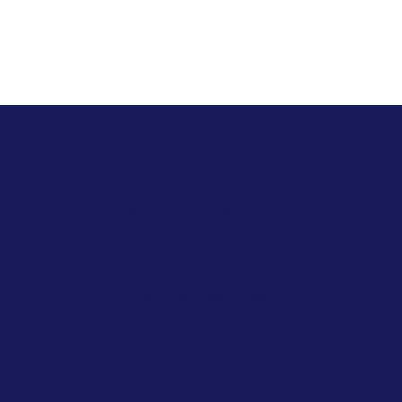
BLUTABNAHME
Montag - Donnerstag
7:00 – 16:30 Uhr,
Freitag
7:00 – 15:00 Uhr
(An Feiertagen geschlossen)