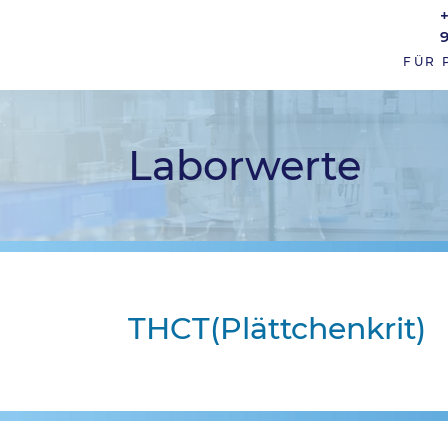
FÜR 
Laborwerte
THCT(Plättchenkrit)