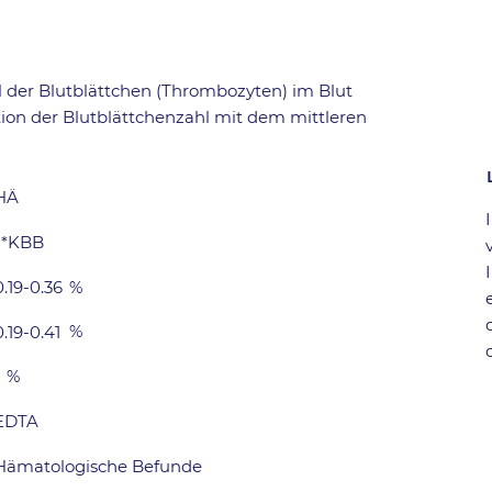
 der Blutblättchen (Thrombozyten) im Blut
tion der Blutblättchenzahl mit dem mittleren
HÄ
*KBB
0.19-0.36
%
%
0.19-0.41
%
-
EDTA
Hämatologische Befunde