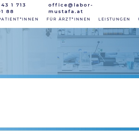
+43 1 713
office@labor-
91 88
mustafa.at
PATIENT*INNEN
FÜR ÄRZT*INNEN
LEISTUNGEN