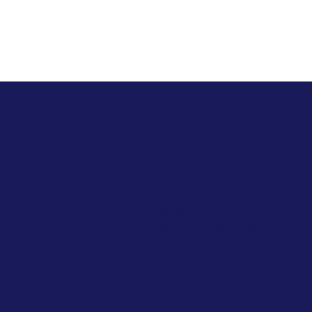
ÖFFNUNGSZEITEN
Montag - Donnerstag
7:00 – 17:30 Uhr,
Freitag
7:00 – 16:00 Uhr
(An Feiertagen geschlossen)
NISCHE
FT MIT