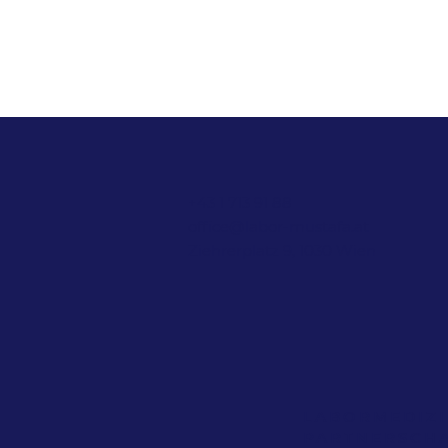
+43 1 713 91 88
office@labor-mustafa.at
Ziehrerplatz 9, 1030 Wien
LABORMEDIZI
PARTNERSCHA