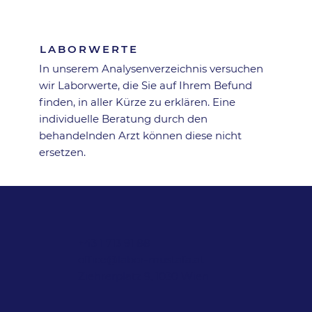
Zurück zur Übersicht
LABORWERTE
In unserem Analysen­verzeichnis versuchen
wir Laborwerte, die Sie auf Ihrem Befund
finden, in aller Kürze zu erklären. Eine
individuelle Beratung durch den
behandelnden Arzt können diese nicht
ersetzen.
+43 1 713 91 88
office@labor-mustafa.at
Ziehrerplatz 9, 1030 Wien