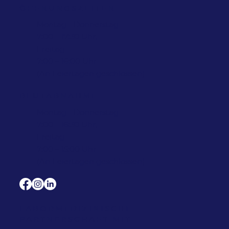
ÖFFNUNGSZEITEN
Montag - Donnerstag
7:00 – 17:30 Uhr,
Freitag
7:00 – 16:00 Uhr
(An Feiertagen geschlossen)
BLUTABNAHME
Montag - Donnerstag
7:00 – 16:30 Uhr,
Freitag
7:00 – 15:00 Uhr
(An Feiertagen geschlossen)
LABORMEDIZINISCHE
PARTNERSCHAFT MIT