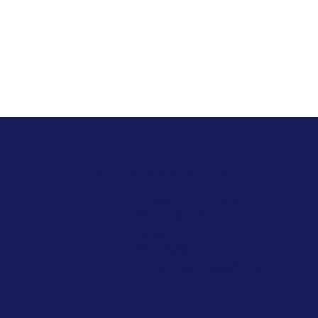
-
ÖFFNUNGSZEITEN
Montag - Donnerstag
7:00 – 17:30 Uhr,
Freitag
7:00 – 16:00 Uhr
(An Feiertagen geschlossen)