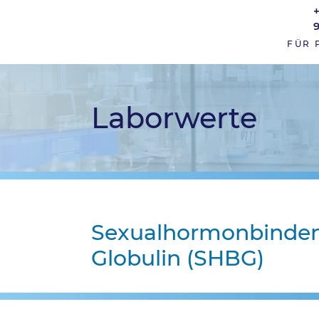
FÜR 
Laborwerte
Sexualhormonbinde
Globulin (SHBG)