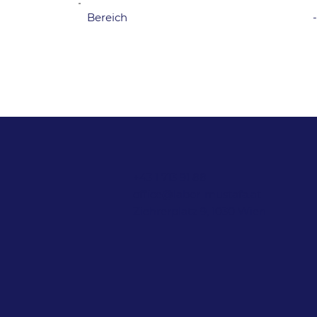
Bereich
+43 1 713 91 88
office@labor-mustafa.at
Ziehrerplatz 9, 1030 Wien