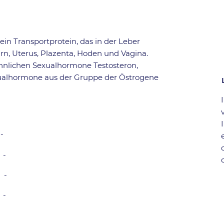
in Transportprotein, das in der Leber
irn, Uterus, Plazenta, Hoden und Vagina.
ännlichen Sexualhormone Testosteron,
xualhormone aus der Gruppe der Östrogene
-
-
-
-
-
-
-
-