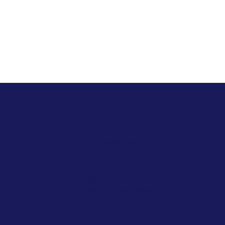
BLUTABNAHME
Montag - Donnerstag
7:00 – 16:30 Uhr,
Freitag
7:00 – 15:00 Uhr
(An Feiertagen geschlossen)