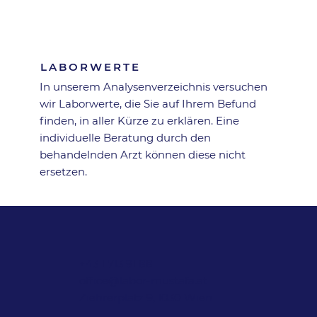
Zurück zur Übersicht
LABORWERTE
In unserem Analysen­verzeichnis versuchen
wir Laborwerte, die Sie auf Ihrem Befund
finden, in aller Kürze zu erklären. Eine
individuelle Beratung durch den
behandelnden Arzt können diese nicht
ersetzen.
+43 1 713 91 88
office@labor-mustafa.at
Ziehrerplatz 9, 1030 Wien