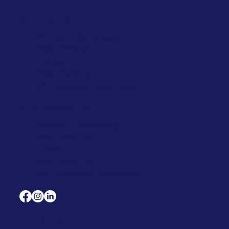
ÖFFNUNGSZEITEN
Montag - Donnerstag
7:00 – 17:30 Uhr,
Freitag
7:00 – 16:00 Uhr
(An Feiertagen geschlossen)
BLUTABNAHME
Montag - Donnerstag
7:00 – 16:30 Uhr,
Freitag
7:00 – 15:00 Uhr
(An Feiertagen geschlossen)
LABORMEDIZINISCHE