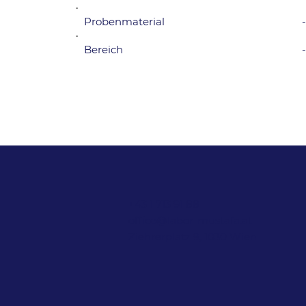
Probenmaterial
Bereich
+43 1 713 91 88
office@labor-mustafa.at
Ziehrerplatz 9, 1030 Wien