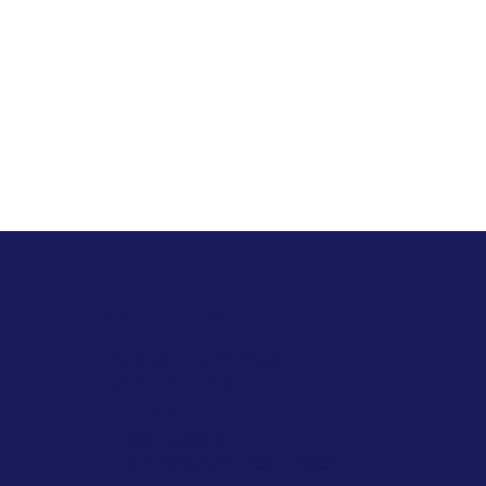
BLUTABNAHME
Montag - Donnerstag
7:00 – 16:30 Uhr,
Freitag
7:00 – 15:00 Uhr
(An Feiertagen geschlossen)