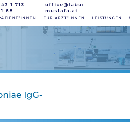
+43 1 713
office@labor-
91 88
mustafa.at
PATIENT*INNEN
FÜR ÄRZT*INNEN
LEISTUNGEN
niae IgG-