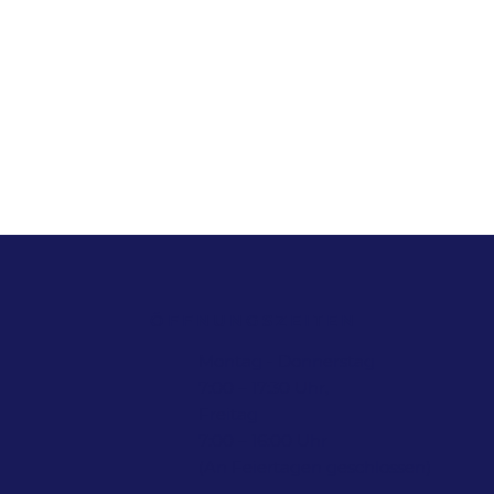
-
-
ÖFFNUNGSZEITEN
Montag - Donnerstag
7:00 – 17:30 Uhr,
Freitag
7:00 – 16:00 Uhr
(An Feiertagen geschlossen)