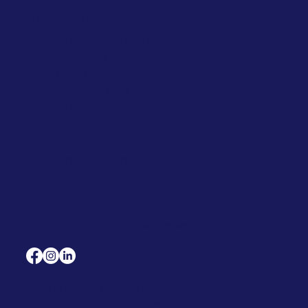
ÖFFNUNGSZEITEN
Montag - Donnerstag
7:00 – 17:30 Uhr,
Freitag
7:00 – 16:00 Uhr
(An Feiertagen geschlossen)
BLUTABNAHME
Montag - Donnerstag
7:00 – 16:30 Uhr,
Freitag
7:00 – 15:00 Uhr
(An Feiertagen geschlossen)
LABORMEDIZINISCHE
PARTNERSCHAFT MIT