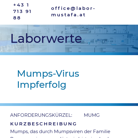
+43 1
office@labor-
713 91
mustafa.at
88
Laborwerte
Mumps-Virus
Impferfolg
MUMG
ANFORDERUNGSKÜRZEL:
KURZBESCHREIBUNG
Mumps, das durch Mumpsviren der Familie