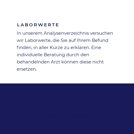
Zurück zur Übersicht
LABORWERTE
In unserem Analysen­verzeichnis versuchen
wir Laborwerte, die Sie auf Ihrem Befund
finden, in aller Kürze zu erklären. Eine
individuelle Beratung durch den
behandelnden Arzt können diese nicht
ersetzen.
+43 1 713 91 88
office@labor-mustafa.at
Ziehrerplatz 9, 1030 Wien