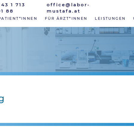
+43 1 713
office@labor-
91 88
mustafa.at
PATIENT*INNEN
FÜR ÄRZT*INNEN
LEISTUNGEN
g