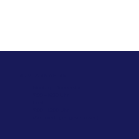
BLUTABNAHME
Montag - Donnerstag
7:00 – 16:30 Uhr,
Freitag
7:00 – 15:00 Uhr
(An Feiertagen geschlossen)