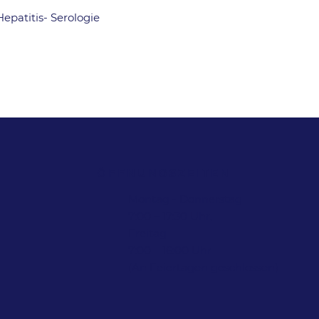
Hepatitis- Serologie
ÖFFNUNGSZEITEN
Montag - Donnerstag
7:00 – 17:30 Uhr,
Freitag
7:00 – 16:00 Uhr
(An Feiertagen geschlossen)