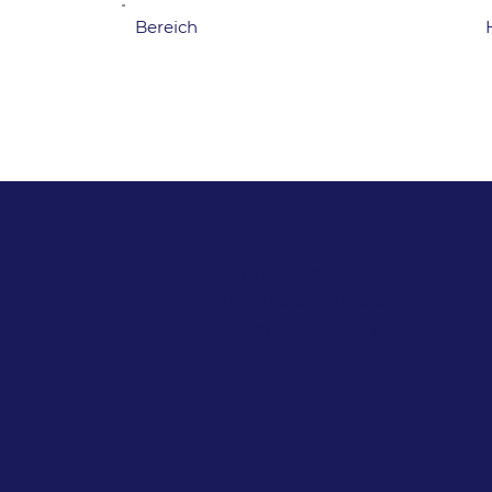
Bereich
+43 1 713 91 88
office@labor-mustafa.at
Ziehrerplatz 9, 1030 Wien