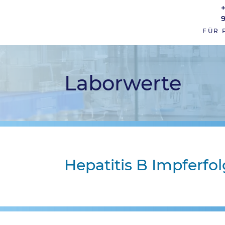
FÜR 
Laborwerte
Hepatitis B Impferfol