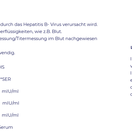
 durch das Hepatitis B- Virus verursacht wird.
flüssigkeiten, wie z.B. Blut.
messung/Titermessung im Blut nachgewiesen
wendig.
HS
*SER
-
mIU/ml
mIU/ml
mIU/ml
-
Serum