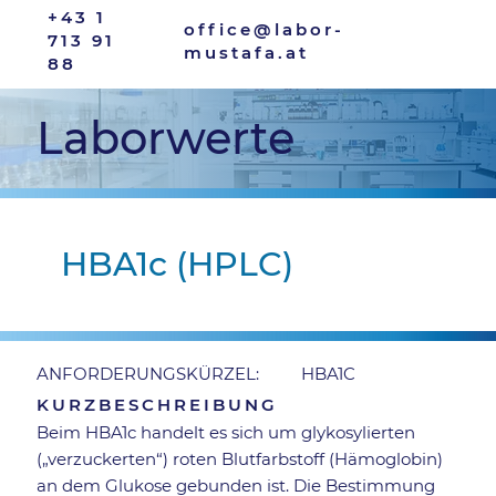
+43 1
office@labor-
713 91
mustafa.at
88
Laborwerte
HBA1c (HPLC)
HBA1C
ANFORDERUNGSKÜRZEL:
KURZBESCHREIBUNG
Beim HBA1c handelt es sich um glykosylierten
(„verzuckerten“) roten Blutfarbstoff (Hämoglobin)
an dem Glukose gebunden ist. Die Bestimmung