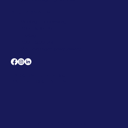
BLUTABNAHME
Montag - Donnerstag
7:00 – 16:30 Uhr,
Freitag
7:00 – 15:00 Uhr
(An Feiertagen geschlossen)
LABORMEDIZINISCHE
PARTNERSCHAFT MIT
HERZLICHEN DANK UNSEREN