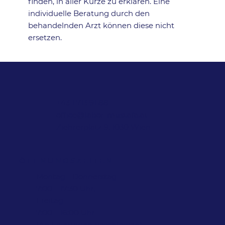
finden, in aller Kürze zu erklären. Eine
individuelle Beratung durch den
behandelnden Arzt können diese nicht
ersetzen.
+43 1 713 91 88
office@labor-mustafa.at
Ziehrerplatz 9, 1030 Wien
ÖFFNUNGSZEITEN
Montag - Donnerstag
7:00 – 17:30 Uhr,
Freitag
7:00 – 16:00 Uhr
(An Feiertagen geschlossen)