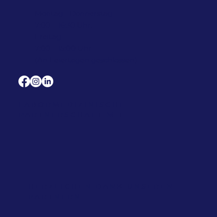
Montag - Donnerstag
7:00 – 16:30 Uhr,
Freitag
7:00 – 15:00 Uhr
(An Feiertagen geschlossen)
LABORMEDIZINISCHE
PARTNERSCHAFT MIT
HERZLICHEN DANK UNSEREN
PARTNERN