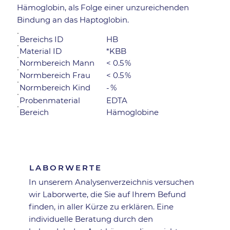
Hämoglobin, als Folge einer unzureichenden
Bindung an das Haptoglobin.
Bereichs ID
HB
Material ID
*KBB
Normbereich Mann
< 0.5
%
%
< 0.5
Normbereich Frau
Normbereich Kind
%
-
Probenmaterial
EDTA
Bereich
Hämoglobine
Zurück zur Übersicht
LABORWERTE
In unserem Analysen­verzeichnis versuchen
wir Laborwerte, die Sie auf Ihrem Befund
finden, in aller Kürze zu erklären. Eine
individuelle Beratung durch den