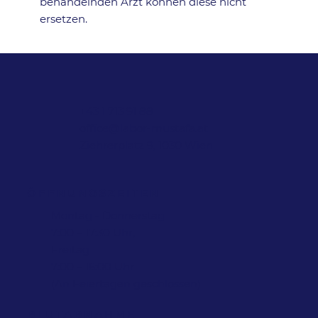
behandelnden Arzt können diese nicht
ersetzen.
+43 1 713 91 88
office@labor-mustafa.at
Ziehrerplatz 9, 1030 Wien
ÖFFNUNGSZEITEN
Montag - Donnerstag
7:00 – 17:30 Uhr,
Freitag
7:00 – 16:00 Uhr
(An Feiertagen geschlossen)
BLUTABNAHME