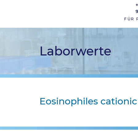
FÜR 
Laborwerte
Eosinophiles cationic