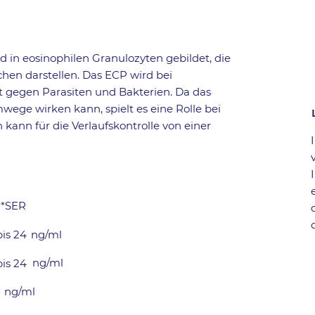
d in eosinophilen Granulozyten gebildet, die
hen darstellen. Das ECP wird bei
t gegen Parasiten und Bakterien. Da das
ge wirken kann, spielt es eine Rolle bei
ann für die Verlaufskontrolle von einer
-
*SER
bis 24
ng/ml
ng/ml
bis 24
ng/ml
-