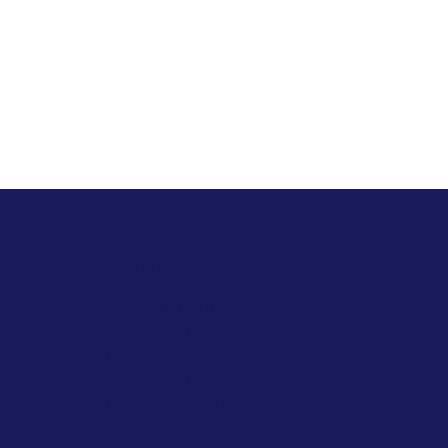
BLUTABNAHME
Montag - Donnerstag
7:00 – 16:30 Uhr,
Freitag
7:00 – 15:00 Uhr
(An Feiertagen geschlossen)