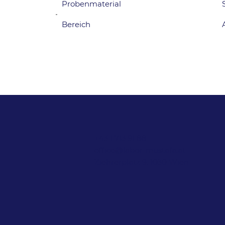
Probenmaterial
Bereich
+43 1 713 91 88
office@labor-mustafa.at
Ziehrerplatz 9, 1030 Wien