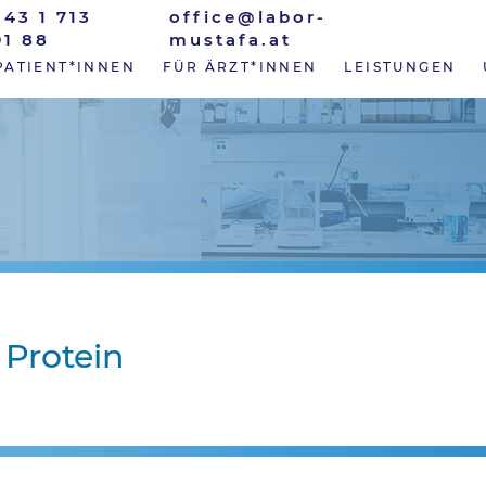
+43 1 713
office@labor-
91 88
mustafa.at
PATIENT*INNEN
FÜR ÄRZT*INNEN
LEISTUNGEN
 Protein