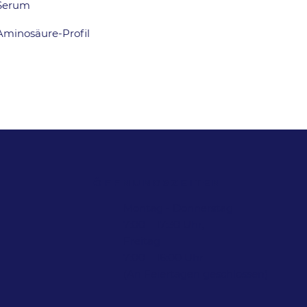
Serum
Aminosäure-Profil
ÖFFNUNGSZEITEN
Montag - Donnerstag
7:00 – 17:30 Uhr,
Freitag
7:00 – 16:00 Uhr
(An Feiertagen geschlossen)