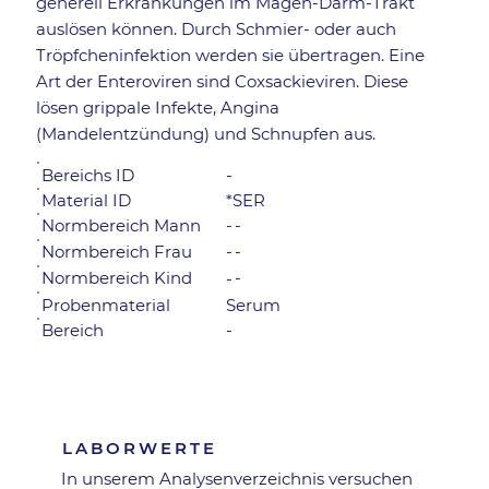
generell Erkrankungen im Magen-Darm-Trakt
auslösen können. Durch Schmier- oder auch
Tröpfcheninfektion werden sie übertragen. Eine
Art der Enteroviren sind Coxsackieviren. Diese
lösen grippale Infekte, Angina
(Mandelentzündung) und Schnupfen aus.
Bereichs ID
-
Material ID
*SER
Normbereich Mann
-
-
-
-
Normbereich Frau
Normbereich Kind
-
-
Probenmaterial
Serum
Bereich
-
Zurück zur Übersicht
LABORWERTE
In unserem Analysen­verzeichnis versuchen