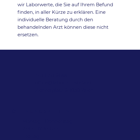
wir Laborwerte, die Sie auf Ihrem Befund
finden, in aller Kürze zu erklären. Eine
individuelle Beratung durch den
behandelnden Arzt können diese nicht
ersetzen.
+43 1 713 91 88
office@labor-mustafa.at
Ziehrerplatz 9, 1030 Wien
ÖFFNUNGSZEITEN
Montag - Donnerstag
7:00 – 17:30 Uhr,
Freitag