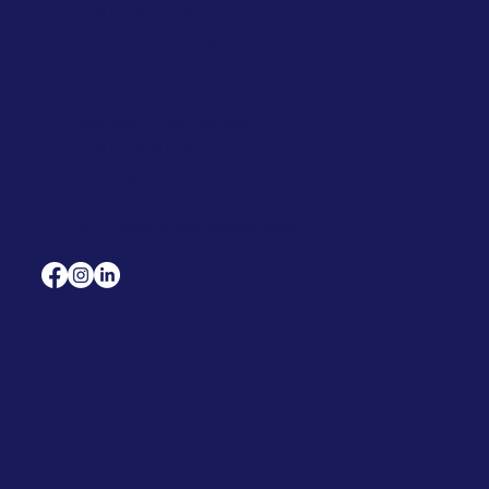
7:00 – 16:00 Uhr
(An Feiertagen geschlossen)
BLUTABNAHME
Montag - Donnerstag
7:00 – 16:30 Uhr,
Freitag
7:00 – 15:00 Uhr
(An Feiertagen geschlossen)
LABORMEDIZINISCHE
PARTNERSCHAFT MIT