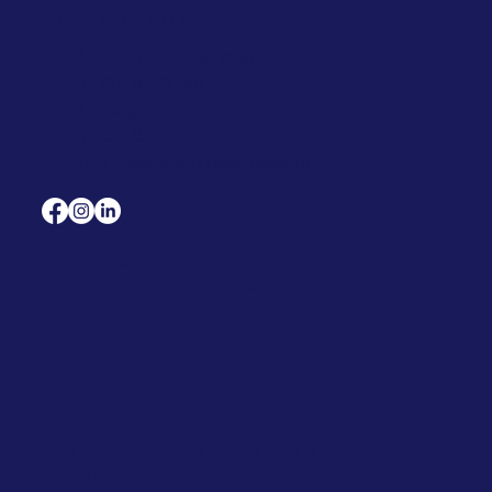
BLUTABNAHME
Montag - Donnerstag
7:00 – 16:30 Uhr,
Freitag
7:00 – 15:00 Uhr
(An Feiertagen geschlossen)
LABORMEDIZINISCHE
PARTNERSCHAFT MIT
HERZLICHEN DANK UNSEREN
PARTNERN