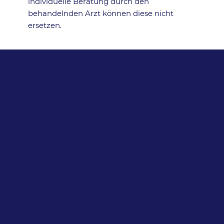
individuelle Beratung durch den
behandelnden Arzt können diese nicht
ersetzen.
+43 1 713 91 88
office@labor-mustafa.at
Ziehrerplatz 9, 1030 Wien
ÖFFNUNGSZEITEN
Montag - Donnerstag
7:00 – 17:30 Uhr,
Freitag
7:00 – 16:00 Uhr
(An Feiertagen geschlossen)