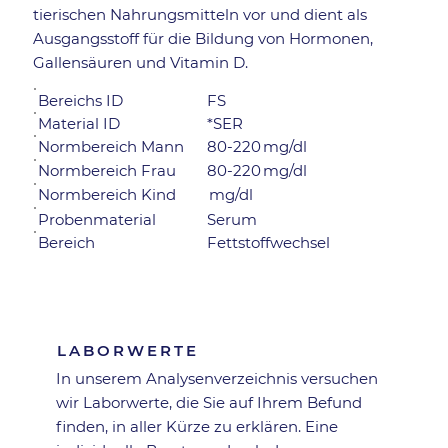
tierischen Nahrungsmitteln vor und dient als
Ausgangsstoff für die Bildung von Hormonen,
Gallensäuren und Vitamin D.
Bereichs ID
FS
Material ID
*SER
Normbereich Mann
80-220
mg/dl
mg/dl
80-220
Normbereich Frau
Normbereich Kind
mg/dl
Probenmaterial
Serum
Bereich
Fettstoffwechsel
Zurück zur Übersicht
LABORWERTE
In unserem Analysen­verzeichnis versuchen
wir Laborwerte, die Sie auf Ihrem Befund
finden, in aller Kürze zu erklären. Eine