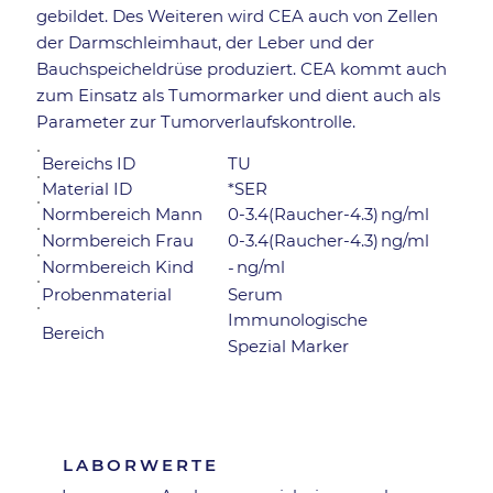
gebildet. Des Weiteren wird CEA auch von Zellen
der Darmschleimhaut, der Leber und der
Bauchspeicheldrüse produziert. CEA kommt auch
zum Einsatz als Tumormarker und dient auch als
Parameter zur Tumorverlaufskontrolle.
Bereichs ID
TU
Material ID
*SER
Normbereich Mann
0-3.4(Raucher-4.3)
ng/ml
ng/ml
0-3.4(Raucher-4.3)
Normbereich Frau
Normbereich Kind
ng/ml
-
Probenmaterial
Serum
Immunologische
Bereich
Spezial Marker
Zurück zur Übersicht
LABORWERTE