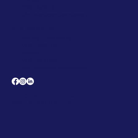
7:00 – 16:00 Uhr
(An Feiertagen geschlossen)
BLUTABNAHME
Montag - Donnerstag
7:00 – 16:30 Uhr,
Freitag
7:00 – 15:00 Uhr
(An Feiertagen geschlossen)
LABORMEDIZINISCHE
PARTNERSCHAFT MIT