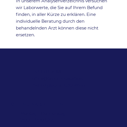
In unserem Analysen­verzeichnis versuchen
wir Laborwerte, die Sie auf Ihrem Befund
finden, in aller Kürze zu erklären. Eine
individuelle Beratung durch den
behandelnden Arzt können diese nicht
ersetzen.
+43 1 713 91 88
office@labor-mustafa.at
Ziehrerplatz 9, 1030 Wien
ÖFFNUNGSZEITEN
Montag - Donnerstag
7:00 – 17:30 Uhr,
Freitag