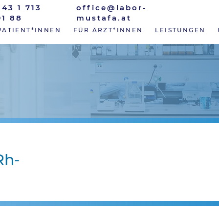
+43 1 713
office@labor-
91 88
mustafa.at
PATIENT*INNEN
FÜR ÄRZT*INNEN
LEISTUNGEN
Rh-