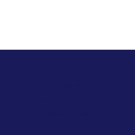
BLUTABNAHME
Montag - Donnerstag
7:00 – 16:30 Uhr,
Freitag
7:00 – 15:00 Uhr
(An Feiertagen geschlossen)