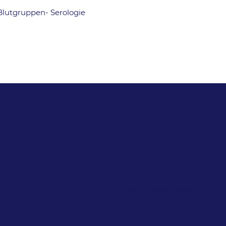
Blutgruppen- Serologie
ÖFFNUNGSZEITEN
Montag - Donnerstag
7:00 – 17:30 Uhr,
Freitag
7:00 – 16:00 Uhr
(An Feiertagen geschlossen)