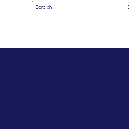
Bereich
+43 1 713 91 88
office@labor-mustafa.at
Ziehrerplatz 9, 1030 Wien